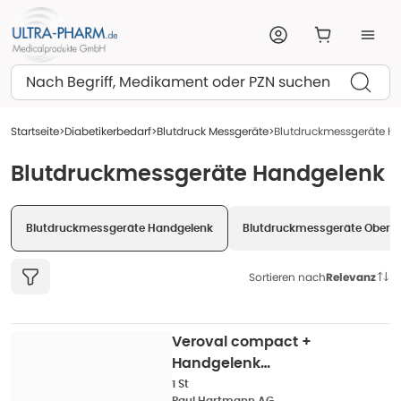
Suchen
Startseite
Diabetikerbedarf
Blutdruck Messgeräte
Blutdruckmessgeräte H
Blutdruckmessgeräte Handgelenk
Blutdruckmessgeräte Handgelenk
Blutdruckmessgeräte Obera
Sortieren nach
Relevanz
Veroval compact +
Handgelenk
Blutdruckmessgerät
1 St