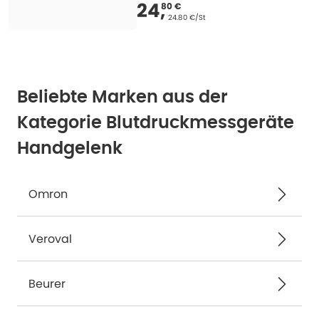
Verkaufspreis
:
24,80
24
,
80 €
Grundpreis
:
24.80 €/St
Beliebte Marken aus der
Kategorie Blutdruckmessgeräte
Handgelenk
Omron
Veroval
Beurer