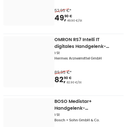
52,95 €
*
Verkaufspreis
:
49,90
49
,
90 €
Grundpreis
:
49.90 €/St
OMRON RS7 Intelli IT
digitales Handgelenk-
Blutdruckmessgerät 1 St
1 St
Hermes Arzneimittel GmbH
89,95 €
*
Verkaufspreis
:
82,90
82
,
90 €
Grundpreis
:
82.90 €/St
BOSO Medistar+
Handgelenk-
blutdruckmessg 1 St
1 St
Bosch + Sohn GmbH & Co.