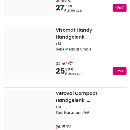
34,95 €
*
Verkaufspreis
:
27,99
27
,
99 €
Rabatts
-20%
Grundpreis
:
27.99 €/St
Visomat Handy
Handgelenk
Blutdruckmessgerät 1 St
1 St
Uebe Medical GmbH
34,50 €
*
Verkaufspreis
:
25,80
25
,
80 €
Rabatts
-25%
Grundpreis
:
25.80 €/St
Veroval Compact
Handgelenk-
Blutdruckmessgerät 1 St
1 St
Paul Hartmann AG
26,15 €
*