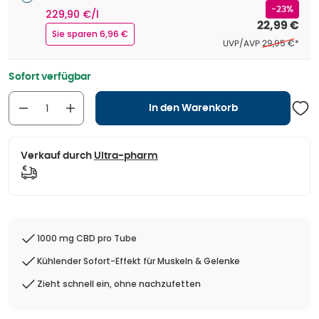
-23%
229,90 €/l
22,99 €
Sie sparen 6,96 €
Ehemaliger Pre
UVP/AVP
29,95 €
*
Sofort verfügbar
In den Warenkorb
Verkauf durch
Ultra-pharm
1000 mg CBD pro Tube
Kühlender Sofort-Effekt für Muskeln & Gelenke
Zieht schnell ein, ohne nachzufetten