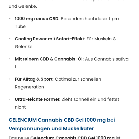
und Gelenke.
Besonders hochdosiert pro
1000 mg reines CBD:
Tube
Für Muskeln &
Cooling Power mit Sofort-Effekt:
Gelenke
Aus Cannabis sativa
Mit reinem CBD & Cannabis-Öl:
L.
Optimal zur schnellen
Für Alltag & Sport:
Regeneration
Zieht schnell ein und fettet
Ultra-leichte Formel:
nicht
GELENCIUM Cannabis CBD Gel 1000 mg bei
Verspannungen und Muskelkater
Das neue
ist
Gelencium Cannabis CBD Gel 1000 mg