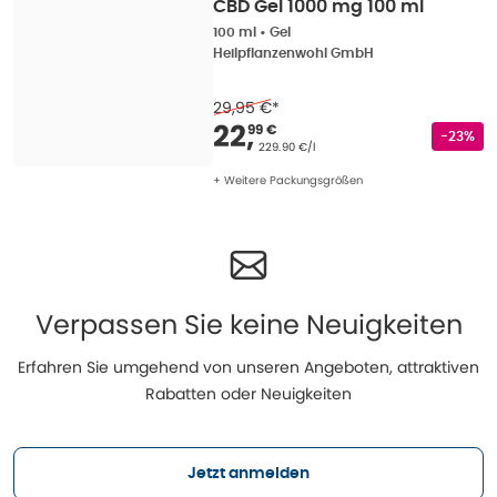
CBD Gel 1000 mg 100 ml
100 ml
•
Gel
Heilpflanzenwohl GmbH
29,95 €
*
Verkaufspreis
:
22,99
22
,
99 €
Rabatts
-23%
Grundpreis
:
229.90 €/l
+ Weitere Packungsgrößen
Verpassen Sie keine Neuigkeiten
Erfahren Sie umgehend von unseren Angeboten, attraktiven
Rabatten oder Neuigkeiten
Jetzt anmelden