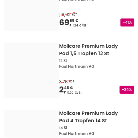
118,02 €
*
Verkaufspreis
:
69,65
69
,
65 €
Rabatts
-41%
Grundpreis
:
1.24 €/St
Molicare Premium Lady
Pad 1,5 Tropfen 12 St
12 St
Paul Hartmann AG
3,78 €
*
Verkaufspreis
:
2,45 
2
,
45 €
Rabatts
-35%
Grundpreis
:
0.20 €/St
Molicare Premium Lady
Pad 4 Tropfen 14 St
14 St
Paul Hartmann AG