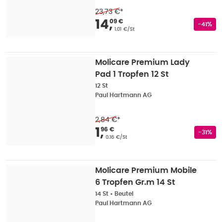
23,73 €
*
Verkaufspreis
:
14,09
14
,
09 €
Rabatts
-41%
Grundpreis
:
1.01 €/St
Molicare Premium Lady
Pad 1 Tropfen 12 St
12 St
Paul Hartmann AG
2,84 €
*
Verkaufspreis
:
1,96 
1
,
96 €
Rabatts
-31%
Grundpreis
:
0.16 €/St
Molicare Premium Mobile
6 Tropfen Gr.m 14 St
14 St
•
Beutel
Paul Hartmann AG