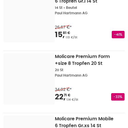
6 Tropfen Gr.l 14 St
14 St
•
Beutel
Paul Hartmann AG
26,67 €
*
Verkaufspreis
:
15,81 
15
,
81 €
Rabatts
-41%
Grundpreis
:
1.13 €/St
Molicare Premium Form
+size 8 Tropfen 20 St
20 St
Paul Hartmann AG
34,02 €
*
Verkaufspreis
:
22,71
22
,
71 €
Rabatts
-33%
Grundpreis
:
1.14 €/St
Molicare Premium Mobile
6 Tropfen Gr.xs 14 St