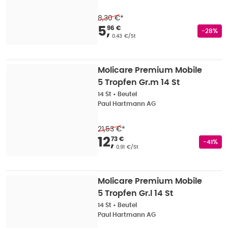
8,30 €
*
Verkaufspreis
:
5,96 
5
,
96 €
Rabatts
-28%
Grundpreis
:
0.43 €/St
Molicare Premium Mobile
5 Tropfen Gr.m 14 St
14 St
•
Beutel
Paul Hartmann AG
21,53 €
*
Verkaufspreis
:
12,73
12
,
73 €
Rabatts
-41%
Grundpreis
:
0.91 €/St
Molicare Premium Mobile
5 Tropfen Gr.l 14 St
14 St
•
Beutel
Paul Hartmann AG