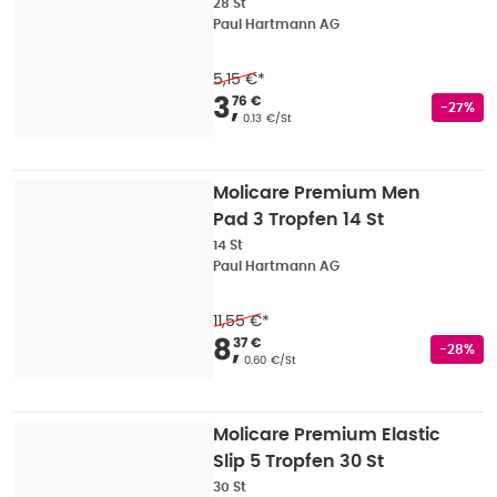
28 St
Paul Hartmann AG
5,15 €
*
Verkaufspreis
:
3,76 
3
,
76 €
Rabatts
-27%
Grundpreis
:
0.13 €/St
Molicare Premium Men
Pad 3 Tropfen 14 St
14 St
Paul Hartmann AG
11,55 €
*
Verkaufspreis
:
8,37 
8
,
37 €
Rabatts
-28%
Grundpreis
:
0.60 €/St
Molicare Premium Elastic
Slip 5 Tropfen 30 St
30 St