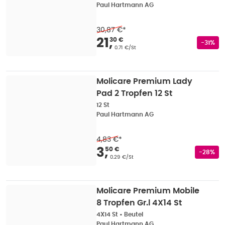
Paul Hartmann AG
30,87 €
*
Verkaufspreis
:
21,30
21
,
30 €
Rabatts
-31%
Grundpreis
:
0.71 €/St
Molicare Premium Lady
Pad 2 Tropfen 12 St
12 St
Paul Hartmann AG
4,83 €
*
Verkaufspreis
:
3,50 
3
,
50 €
Rabatts
-28%
Grundpreis
:
0.29 €/St
Molicare Premium Mobile
8 Tropfen Gr.l 4X14 St
4X14 St
•
Beutel
Paul Hartmann AG