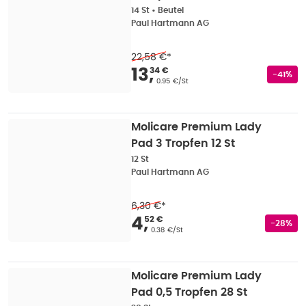
14 St
•
Beutel
Paul Hartmann AG
22,58 €
*
Verkaufspreis
:
13,34
13
,
34 €
Rabatts
-41%
Grundpreis
:
0.95 €/St
Molicare Premium Lady
Pad 3 Tropfen 12 St
12 St
Paul Hartmann AG
6,30 €
*
Verkaufspreis
:
4,52 
4
,
52 €
Rabatts
-28%
Grundpreis
:
0.38 €/St
Molicare Premium Lady
Pad 0,5 Tropfen 28 St