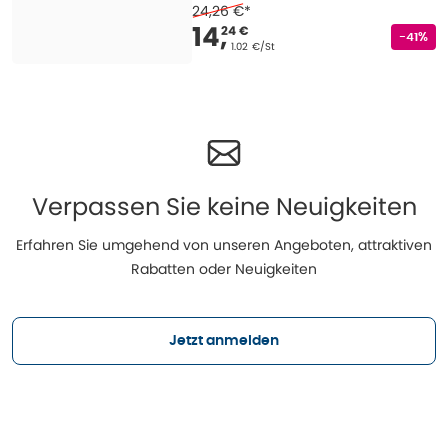
24,26 €
*
Verkaufspreis
:
14,24
14
,
24 €
Rabatts
-41%
Grundpreis
:
1.02 €/St
Verpassen Sie keine Neuigkeiten
Erfahren Sie umgehend von unseren Angeboten, attraktiven
Rabatten oder Neuigkeiten
Jetzt anmelden