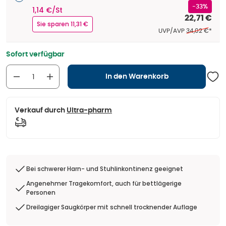
-33%
1,14 €/St
22,71 €
Sie sparen 11,31 €
Ehemaliger Pr
UVP/AVP
34,02 €
*
Sofort verfügbar
In den Warenkorb
Verkauf durch
Ultra-pharm
Bei schwerer Harn- und Stuhlinkontinenz geeignet
Angenehmer Tragekomfort, auch für bettlägerige
Personen
Dreilagiger Saugkörper mit schnell trocknender Auflage