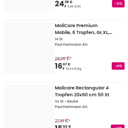
Verkaufspreis
:
24,38
24
,
38 €
Rabatts
-31%
Grundpreis
:
0.94 €/St
MoliCare Premium
Mobile, 6 Tropfen, Gr.XL,
Hüftumfang 130 - 170 cm
14 St
Paul Hartmann AG
14 St
28,25 €
*
Verkaufspreis
:
16,67
16
,
67 €
Rabatts
-41%
Grundpreis
:
33.34 €/kg
Molicare Rectangular 4
Tropfen 20x60 cm 50 St
50 St
•
Beutel
Paul Hartmann AG
27,51 €
*
55 €
Rabatts