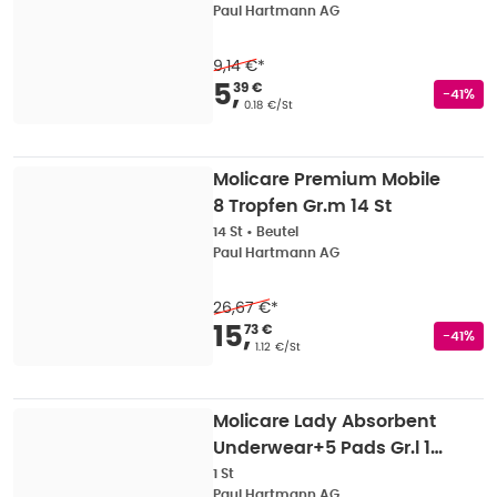
Paul Hartmann AG
9,14 €
*
Verkaufspreis
:
5,39 
5
,
39 €
Rabatts
-41%
Grundpreis
:
0.18 €/St
Molicare Premium Mobile
8 Tropfen Gr.m 14 St
14 St
•
Beutel
Paul Hartmann AG
26,67 €
*
Verkaufspreis
:
15,73
15
,
73 €
Rabatts
-41%
Grundpreis
:
1.12 €/St
Molicare Lady Absorbent
Underwear+5 Pads Gr.l 1
St
1 St
Paul Hartmann AG