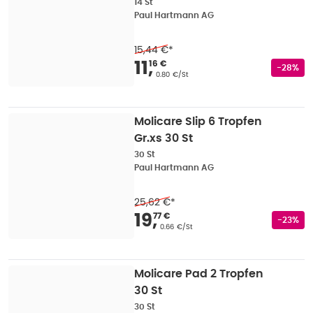
14 St
Paul Hartmann AG
15,44 €
*
Verkaufspreis
:
11,16 
11
,
16 €
Rabatts
-28%
Grundpreis
:
0.80 €/St
Molicare Slip 6 Tropfen
Gr.xs 30 St
30 St
Paul Hartmann AG
25,62 €
*
Verkaufspreis
:
19,77
19
,
77 €
Rabatts
-23%
Grundpreis
:
0.66 €/St
Molicare Pad 2 Tropfen
30 St
30 St