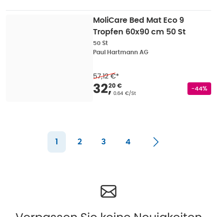
MoliCare Bed Mat Eco 9
Tropfen 60x90 cm 50 St
50 St
Paul Hartmann AG
57,12 €
*
Verkaufspreis
:
32,20
32
,
20 €
Rabatts
-44%
Grundpreis
:
0.64 €/St
1
2
3
4