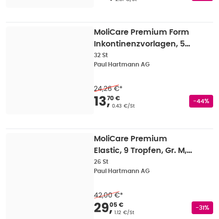
MoliCare Premium Form
Inkontinenzvorlagen, 5
Tropfen, 62 x 29,5 cm 32
32 St
Paul Hartmann AG
St
24,26 €
*
Verkaufspreis
:
13,70
13
,
70 €
Rabatts
-44%
Grundpreis
:
0.43 €/St
MoliCare Premium
Elastic, 9 Tropfen, Gr. M,
85 - 120 cm Hüftumfang
26 St
Paul Hartmann AG
26 St
42,00 €
*
Verkaufspreis
:
29,05
29
,
05 €
Rabatts
-31%
Grundpreis
:
1.12 €/St