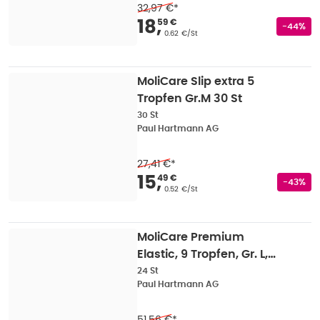
32,97 €
*
Verkaufspreis
:
18,59
18
,
59 €
Rabatts
-44%
Grundpreis
:
0.62 €/St
MoliCare Slip extra 5
Tropfen Gr.M 30 St
30 St
Paul Hartmann AG
27,41 €
*
Verkaufspreis
:
15,49
15
,
49 €
Rabatts
-43%
Grundpreis
:
0.52 €/St
MoliCare Premium
Elastic, 9 Tropfen, Gr. L,
115 - 145 cm Hüftumfang
24 St
Paul Hartmann AG
24 St
51,56 €
*