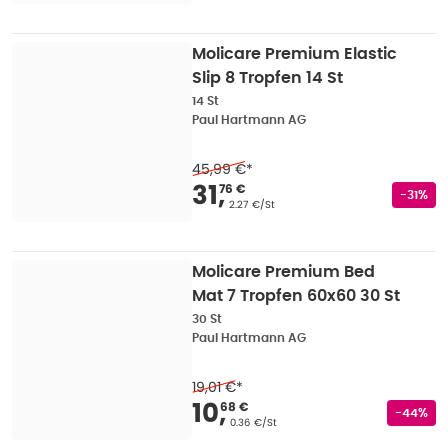
Molicare Premium Elastic
Slip 8 Tropfen 14 St
14 St
Paul Hartmann AG
45,99 €
*
Verkaufspreis
:
31,76
31
,
76 €
Rabatts
-31%
Grundpreis
:
2.27 €/St
Molicare Premium Bed
Mat 7 Tropfen 60x60 30 St
30 St
Paul Hartmann AG
19,01 €
*
Verkaufspreis
:
10,68
10
,
68 €
Rabatts
-44%
Grundpreis
:
0.36 €/St