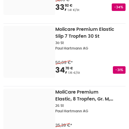
Verkaufspreis
:
33,92
33
,
92 €
Rabatts
-34%
Grundpreis
:
1.41 €/St
Molicare Premium Elastic
Slip 7 Tropfen 30 St
30 St
Paul Hartmann AG
50,09 €
*
Verkaufspreis
:
34,70
34
,
70 €
Rabatts
-31%
Grundpreis
:
1.16 €/St
MoliCare Premium
Elastic, 8 Tropfen, Gr. M,
Hüftumfang 85 - 120 cm
26 St
Paul Hartmann AG
26 St
35,39 €
*