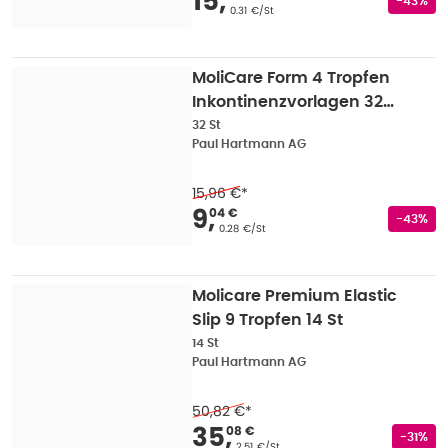
Verkaufspreis
:
15,55
15
,
-43%
Grundpreis
:
0.31 €/St
MoliCare Form 4 Tropfen
Inkontinenzvorlagen 32
St
32 St
Paul Hartmann AG
15,96 €
*
Verkaufspreis
:
9,04 
9
,
04 €
Rabatts
-43%
Grundpreis
:
0.28 €/St
Molicare Premium Elastic
Slip 9 Tropfen 14 St
14 St
Paul Hartmann AG
50,82 €
*
Verkaufspreis
:
35,08
35
,
08 €
Rabatts
-31%
Grundpreis
:
2.51 €/St