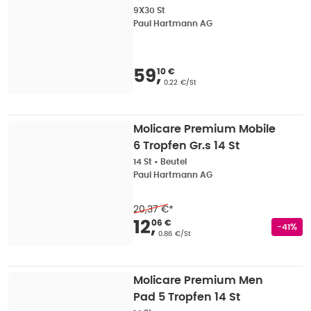
9X30 St
Paul Hartmann AG
Verkaufspreis
:
59,10
59
,
10 €
Grundpreis
:
0.22 €/St
Molicare Premium Mobile
6 Tropfen Gr.s 14 St
14 St
•
Beutel
Paul Hartmann AG
20,37 €
*
Verkaufspreis
:
12,06
12
,
06 €
Rabatts
-41%
Grundpreis
:
0.86 €/St
Molicare Premium Men
Pad 5 Tropfen 14 St