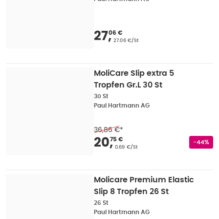
Verkaufspreis
:
27,06
27
,
06 €
Grundpreis
:
27.06 €/St
MoliCare Slip extra 5
Tropfen Gr.L 30 St
30 St
Paul Hartmann AG
36,86 €
*
Verkaufspreis
:
20,75
20
,
75 €
Rabatts
-44%
Grundpreis
:
0.69 €/St
Molicare Premium Elastic
Slip 8 Tropfen 26 St
26 St
Paul Hartmann AG