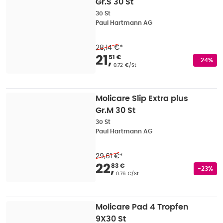
Gr.S 30 St
30 St
Paul Hartmann AG
28,14 €
*
Verkaufspreis
:
21,51 
21
,
51 €
Rabatts
-24%
Grundpreis
:
0.72 €/St
Molicare Slip Extra plus
Gr.M 30 St
30 St
Paul Hartmann AG
29,61 €
*
Verkaufspreis
:
22,83
22
,
83 €
Rabatts
-23%
Grundpreis
:
0.76 €/St
Molicare Pad 4 Tropfen
9X30 St