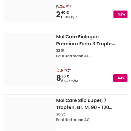
5,04 €
*
Verkaufspreis
:
2,40 
2
,
40 €
Rabatts
-52%
Grundpreis
:
0.80 €/St
MoliCare Einlagen
Premium Form 3 Tropfen
32 St
32 St
Paul Hartmann AG
14,81 €
*
Verkaufspreis
:
8,36 
8
,
36 €
Rabatts
-44%
Grundpreis
:
0.26 €/St
MoliCare Slip super, 7
Tropfen, Gr. M, 90 - 120
cm Hüftumfang 30 St
30 St
Paul Hartmann AG