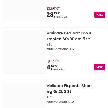
33,50 €
*
Verkaufspreis
:
23,13
23
,
13 €
Rabatts
-31%
Grundpreis
:
0.89 €/St
Molicare Bed Mat Eco 9
Tropfen 60x90 cm 5 St
5 St
Paul Hartmann AG
8,09 €
*
Verkaufspreis
:
4,59 
4
,
59 €
Rabatts
-43%
Grundpreis
:
0.92 €/St
Molicare Fixpants Short
leg Gr.XL 3 St
3 St
Paul Hartmann AG