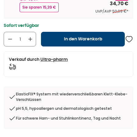
34,70 €
Sie sparen 15,39 €
Ehemaliger Pre
UVP/AVP
50,09 €
*
Sofort verfügbar
In den Warenkorb
Verkauf durch
Ultra-pharm
ElasticFIX® System mit wiederverschließbaren Klett-Klebe-
Verschlüssen
pH 5,5, hypoallergen und dermatologisch getestet
Für schwere Harn- und Stuhlinkontinenz, Tag und Nacht